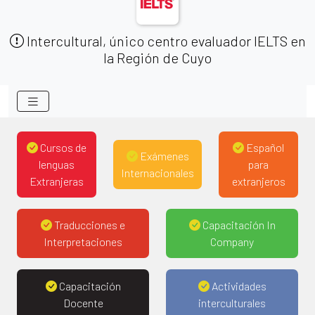
Intercultural, único centro evaluador IELTS en
la Región de Cuyo
Cursos de
Español
Exámenes
lenguas
para
Internacionales
Extranjeras
extranjeros
Traducciones e
Capacitación In
Interpretaciones
Company
Capacitación
Actividades
Docente
interculturales